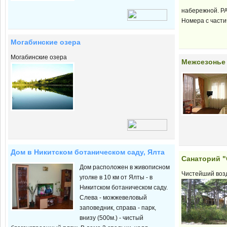
набережной. Р
Номера с части
Могабинские озера
Могабинские озера
Межсезонье 
Дом в Никитском ботаническом саду, Ялта
Санаторий "
Дом расположен в живописном
Чистейший возд
уголке в 10 км от Ялты - в
Никитском ботаническом саду.
Слева - можжевеловый
заповедник, справа - парк,
внизу (500м.) - чистый