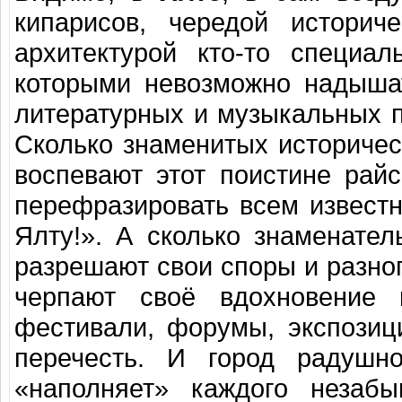
кипарисов, чередой историч
архитектурой кто-то специал
которыми невозможно надышат
литературных и музыкальных 
Сколько знаменитых историче
воспевают этот поистине рай
перефразировать всем извест
Ялту!». А сколько знаменате
разрешают свои споры и разно
черпают своё вдохновение
фестивали, форумы, экспозици
перечесть. И город радушн
«наполняет» каждого незабы