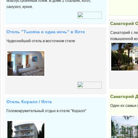
благоустроенный пляж. В доме 2 спальни, холл,
санузел, кухня.
Cанаторий О
Отель "Тысяча и одна ночь" в Ялте
Санаторий с л
повышенной к
Чудеснейший отель в восточном стиле
Cанаторий Д
Отель Коралл / Ялта
Один из самых
Головокружительный отдых в отеле "Коралл"