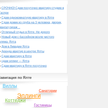
»
СРОЧНО! Сдам посуточно квартиру-студию в
Гаспре
»
Сдам однокомнатную квартиру в Ялте
»
Сдам домик из сруба на 3 человека, дворик,
мангал,гараж ...
»
Отличный отдых в Ялте. Не дорого
»
Новый дом с бассейном возле чистого
пляжа. Ялта
»
Дом в Ливадии Ялта
»
Аренда квартир в центре Ялты
»
Сдам квартиру в Ялте
»
сдам эллинг — Ялта
»
Сдам квартиру в Ялте посуточно
авигация по Ялте
Виллы
Санатории
Эллинги
Коттеджи
Гостиницы