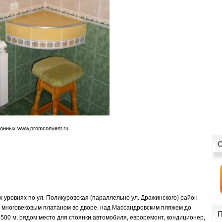
онных www.promconvent.ru.
С
х уровнях по ул. Поликуровская (параллельно ул. Дражинского) район
с многовековым платаном во дворе, над Массандровским пляжем до
П
500 м, рядом место для стоянки автомобиля, евроремонт, кондиционер,