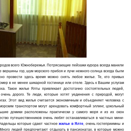
ородов всего Южнобережья. Потрясающие пейзажи курора всегда манили
вершины гор, шум морского прибоя и лучи нежного солнца всегда были
сно провести здесь время можно снять любое жилье. Те, кто привых
омер в не менее шикарной гостинице или отеле. Здесь к Вашим услугам
ыха. Такое жилье Ялты привлекает достотачно состоятельных людей,
очень дорого. Те люди, которые хотят уединения с природой, могут
нгах. Этот вид жилья считается экономичным и объединяет человека с
морским транспортом могут арендовать комфортный эллинг, цокольный
льшие домики расположены практически у самого моря и из их окон
ество путешественников очень любят останавливаться в частных мини-
 владельцы которые сдают частное
жилье в Ялте
, очень гостеприимны и
Много людей предпочитают отдыхать в пансионатах, в которые можно