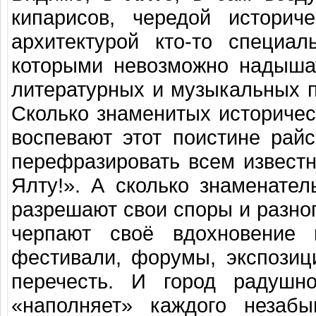
кипарисов, чередой историч
архитектурой кто-то специал
которыми невозможно надышат
литературных и музыкальных 
Сколько знаменитых историче
воспевают этот поистине рай
перефразировать всем извест
Ялту!». А сколько знаменате
разрешают свои споры и разно
черпают своё вдохновение
фестивали, форумы, экспозици
перечесть. И город радушн
«наполняет» каждого незабы