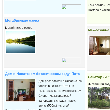
набережной. Р
Номера с части
Могабинские озера
Могабинские озера
Межсезонье 
Дом в Никитском ботаническом саду, Ялта
Санаторий "
Дом расположен в живописном
Чистейший возд
уголке в 10 км от Ялты - в
Никитском ботаническом саду.
Слева - можжевеловый
заповедник, справа - парк,
внизу (500м.) - чистый